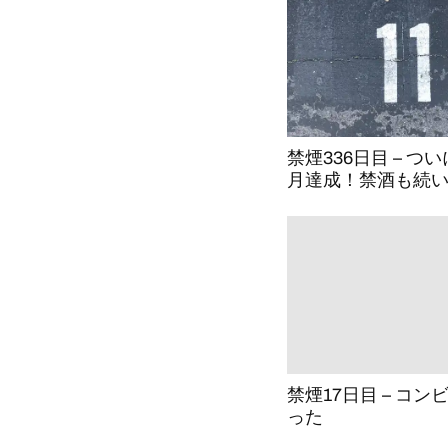
禁煙336日目 – つ
月達成！禁酒も続
禁煙17日目 – コ
った