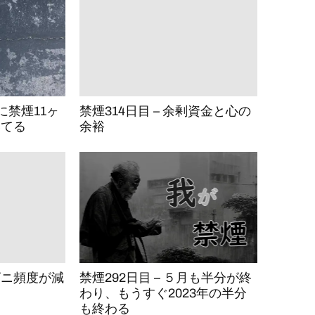
いに禁煙11ヶ
禁煙314日目 – 余剰資金と心の
いてる
余裕
ンビニ頻度が減
禁煙292日目 – ５月も半分が終
わり、もうすぐ2023年の半分
も終わる