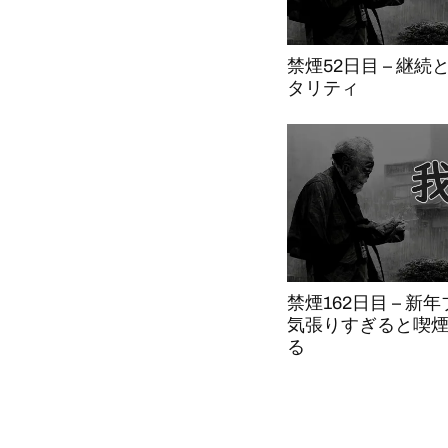
禁煙52日目 – 継
タリティ
禁煙162日目 – 新
気張りすぎると喫
る