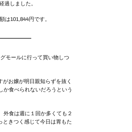
が経過しました。
は101,844円です。
ピングモールに行って買い物しつ
。
すがお嬢が明日親知らずを抜く
のしか食べられないだろうという
で、外食は週に１回か多くても２
っときつく感じて今日は胃もた