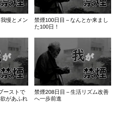
続と我慢とメン
禁煙100日目 – なんとか来まし
た100日！
年ブーストで
禁煙208日目 – 生活リズム改善
煙欲があふれ
へ一歩前進