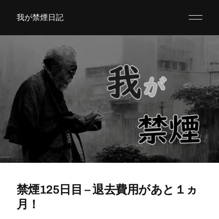
我が禁煙日記
禁煙125日目 – 退去費用があと１ヵ
月！