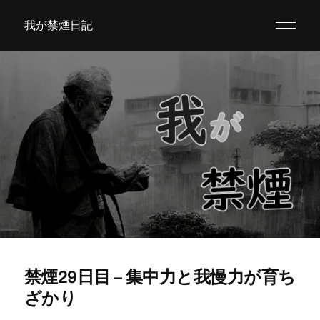
我が禁煙日記
禁煙29日目 – 集中力と我慢力が育ち
ざかり