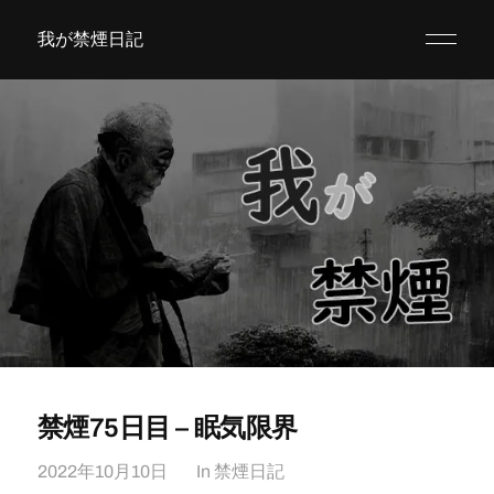
我が禁煙日記
禁煙75日目 – 眠気限界
2022年10月10日
In
禁煙日記