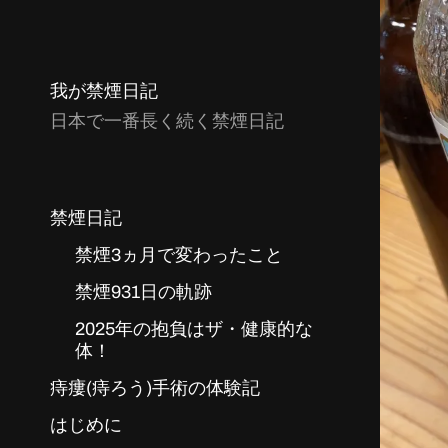
我が禁煙日記
日本で一番長く続く禁煙日記
禁煙日記
禁煙3ヵ月で変わったこと
禁煙931日の軌跡
2025年の抱負はザ・健康的な
体！
痔瘻(痔ろう)手術の体験記
はじめに