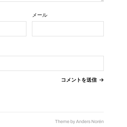
メール
Theme by
Anders Norén