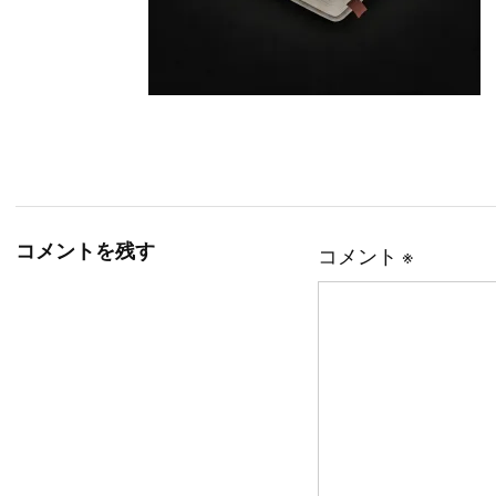
コメントを残す
コメント
※