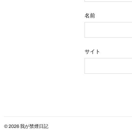
名前
サイト
© 2026
我が禁煙日記